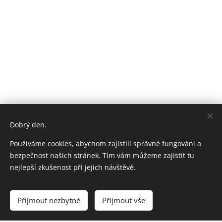
Dobrý den.
Používáme cookies, abychom zajistili správné fungování a
bezpečnost našich stránek. Tím vám můžeme zajistit tu
nejlepší zkušenost při jejich návštěvě.
Přijmout nezbytné
Přijmout vše