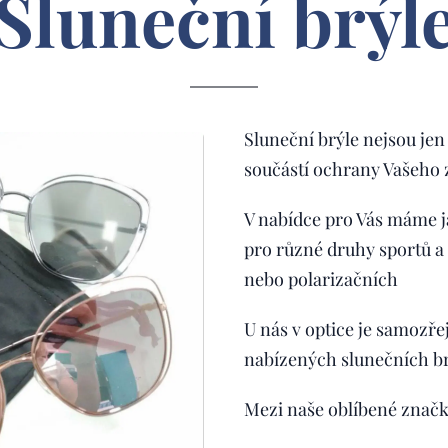
Sluneční brýl
Sluneční brýle nejsou je
součástí ochrany Vašeho 
V nabídce pro Vás máme ja
pro různé druhy sportů a
nebo polarizačních
U nás v optice je samozře
nabízených slunečních brý
Mezi naše oblíbené značky