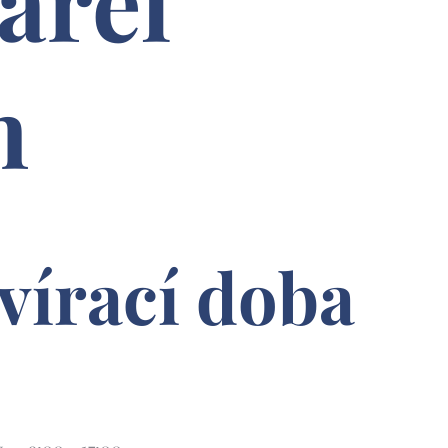
arel
n
vírací doba