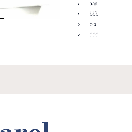
aaa
bbb
ccc
ddd