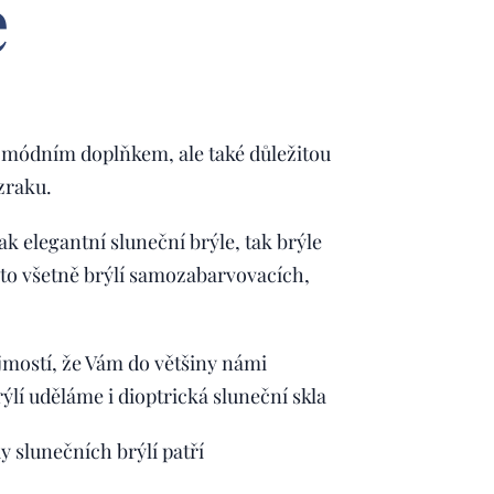
e
n módním doplňkem, ale také důležitou
zraku.
k elegantní sluneční brýle, tak brýle
 to všetně brýlí samozabarvovacích,
jmostí, že Vám do většiny námi
lí uděláme i dioptrická sluneční skla
 slunečních brýlí patří