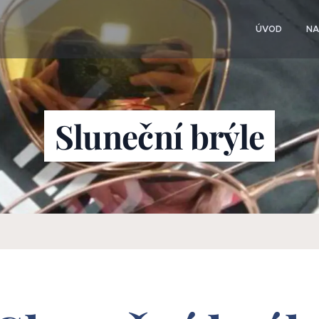
ÚVOD
NA
Sluneční brýle