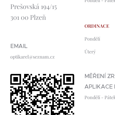
Pondělí - Pát
Prešovská 194/15
301 00 Plzeň
ORDINACE
Pondělí 14:
EMAIL
Úterý 9
optikarel@seznam.cz
paci
MĚŘENÍ Z
APLIKACE
Pondělí -