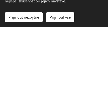
nejlepší zkušenost při jejich návštěvě.
Přijmout nezbytné
Přijmout vše