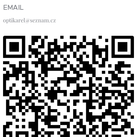
EMAIL
optikarel@seznam.cz